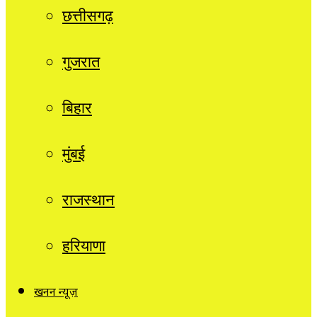
छत्तीसगढ़
गुजरात
बिहार
मुंबई
राजस्थान
हरियाणा
खनन न्यूज़