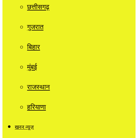
छत्तीसगढ़
गुजरात
बिहार
मुंबई
राजस्थान
हरियाणा
खनन न्यूज़