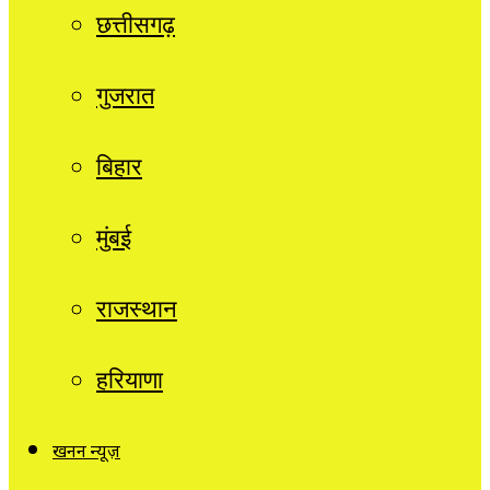
छत्तीसगढ़
गुजरात
बिहार
मुंबई
राजस्थान
हरियाणा
खनन न्यूज़