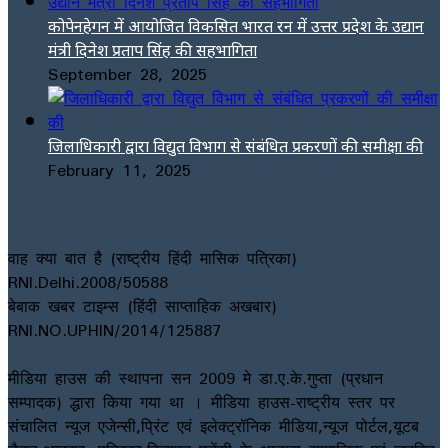
कोपेनहेगन में आयोजित विकसित भारत रन में उत्तर प्रदेश के उद्यान
मंत्री दिनेश प्रताप सिंह की सहभागिता
September 28, 2025
जिलाधिकारी द्वारा विद्युत विभाग से संबंधित प्रकरणों की समीक्षा की
February 11, 2025
वाह क्या बात है (राष्ट्रीय हिंदी मासिक पत्रिका)
RNI.Delhi.2008/50588
बेबाक खबर टाइम्स (हिंदी साप्ताहिक अखबार)
RNI.NO.UPHIN/2014/125887
मीडिया हाउस की स्थापना सन 2009 मे डा.ए.के.गुप्ता (प्रधान
सम्पादक) द्धारा किया गया था । मीडिया हाउस-राष्ट्रीय स्तर पर
संचालित न्यूज एजेन्सी,प्रिंट एवं इलेक्ट्रॉनिक मीडिया,न्यूज पोर्टल,यूटब