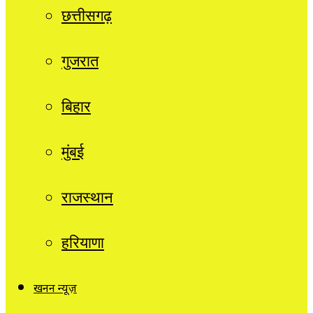
छत्तीसगढ़
गुजरात
बिहार
मुंबई
राजस्थान
हरियाणा
खनन न्यूज़