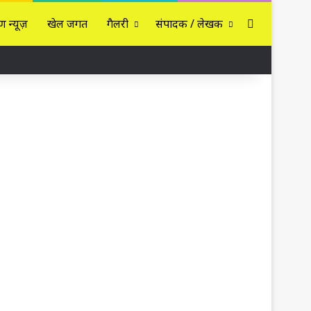
Sidebar
ण न्यूज़
खेल जगत
गैलरी
संपादक / लेखक