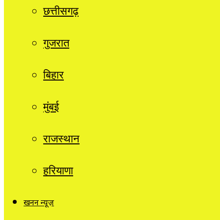
छत्तीसगढ़
गुजरात
बिहार
मुंबई
राजस्थान
हरियाणा
खनन न्यूज़