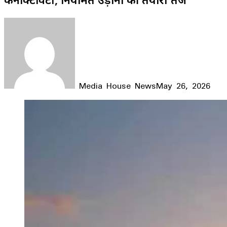
Media House News
May 26, 2026
Facebook
X
LinkedIn
WhatsApp
Telegram