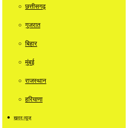
छत्तीसगढ़
गुजरात
बिहार
मुंबई
राजस्थान
हरियाणा
खनन न्यूज़