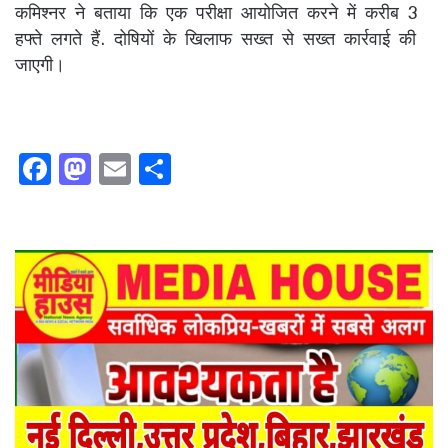
कमिश्नर ने बताया कि एक परीक्षा आयोजित करने में करीब 3
हफ्ते लगते हैं. दोषियों के खिलाफ सख्त से सख्त कार्रवाई की
जाएगी।
F
M
E
S
a
a
m
h
c
st
ai
ar
e
o
l
e
b
d
o
o
o
n
k