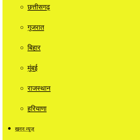
छत्तीसगढ़
गुजरात
बिहार
मुंबई
राजस्थान
हरियाणा
खनन न्यूज़