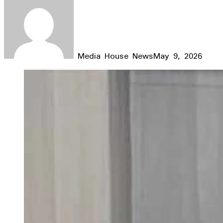
Media House News
May 9, 2026
Facebook
X
LinkedIn
WhatsApp
Telegram