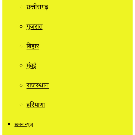
छत्तीसगढ़
गुजरात
बिहार
मुंबई
राजस्थान
हरियाणा
खनन न्यूज़