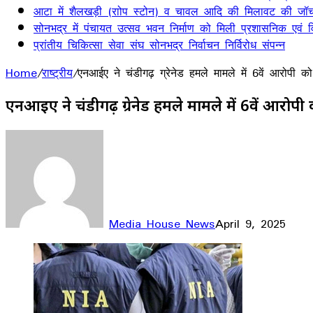
आटा में शैलखड़ी (राोप स्टोन) व चावल आदि की मिलावट की जॉच
सोनभद्र में पंचायत उत्सव भवन निर्माण को मिली प्रशासनिक एवं वित
प्रांतीय चिकित्सा सेवा संघ सोनभद्र निर्वाचन निर्विरोध संपन्न
Home
/
राष्ट्रीय
/
एनआईए ने चंडीगढ़ ग्रेनेड हमले मामले में 6वें आरोपी क
एनआईए ने चंडीगढ़ ग्रेनेड हमले मामले में 6वें आरोपी
Media House News
April 9, 2025
Facebook
X
LinkedIn
WhatsApp
Telegram