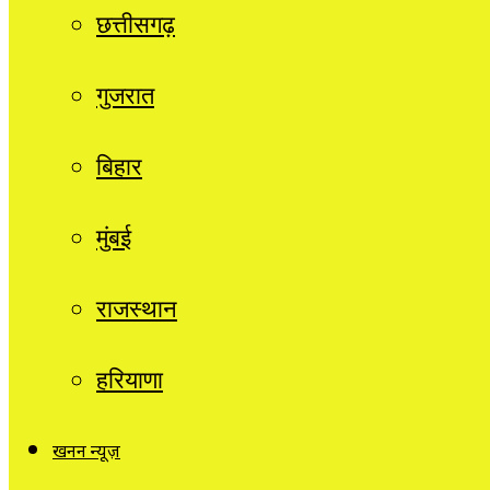
छत्तीसगढ़
गुजरात
बिहार
मुंबई
राजस्थान
हरियाणा
खनन न्यूज़