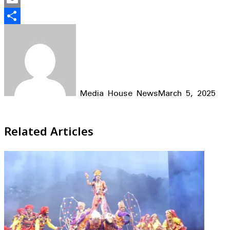
Email
Share
Media House News
March 5, 2025
Facebook
X
LinkedIn
WhatsApp
Telegram
Related Articles