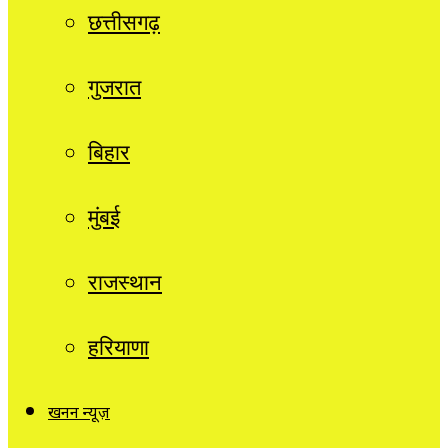
छत्तीसगढ़
गुजरात
बिहार
मुंबई
राजस्थान
हरियाणा
खनन न्यूज़