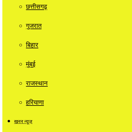
छत्तीसगढ़
गुजरात
बिहार
मुंबई
राजस्थान
हरियाणा
खनन न्यूज़