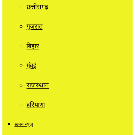
छत्तीसगढ़
गुजरात
बिहार
मुंबई
राजस्थान
हरियाणा
खनन न्यूज़