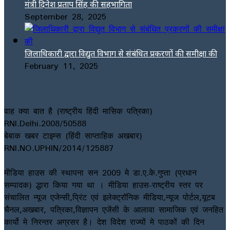
मंत्री दिनेश प्रताप सिंह की सहभागिता
September 28, 2025
जिलाधिकारी द्वारा विद्युत विभाग से संबंधित प्रकरणों की समीक्षा की
February 11, 2025
वाह क्या बात है (राष्ट्रीय हिंदी मासिक पत्रिका)
RNI.Delhi.2008/50588
बेबाक खबर टाइम्स (हिंदी साप्ताहिक अखबार)
RNI.NO.UPHIN/2014/125887
मीडिया हाउस की स्थापना सन 2009 मे डा.ए.के.गुप्ता (प्रधान
सम्पादक) द्धारा किया गया था । मीडिया हाउस-राष्ट्रीय स्तर पर
संचालित न्यूज एजेन्सी,प्रिंट एवं इलेक्ट्रॉनिक मीडिया,न्यूज पोर्टल,यूटब
चैनल,अखबार, पत्रिका,विज्ञापन एजेंसी के आलावा सामाजिक एवं जनहित
कार्यो मे निरन्तर अग्रसर है। देश विदेश राज्यों मे पाठकों की दिन