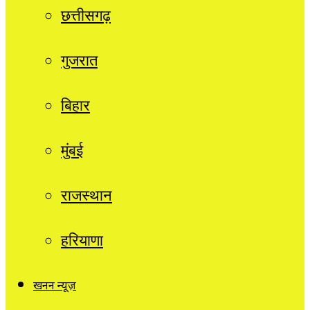
छत्तीसगढ़
गुजरात
बिहार
मुंबई
राजस्थान
हरियाणा
खनन न्यूज़