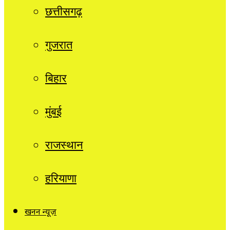
छत्तीसगढ़
गुजरात
बिहार
मुंबई
राजस्थान
हरियाणा
खनन न्यूज़