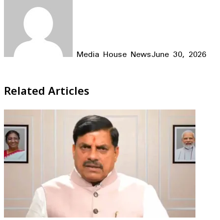
Media House News
June 30, 2026
Facebook
X
LinkedIn
WhatsApp
Telegram
Related Articles