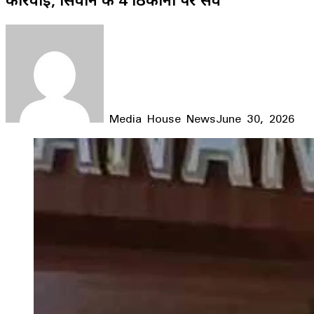
Media House News
June 30, 2026
Facebook
X
LinkedIn
WhatsApp
Telegram