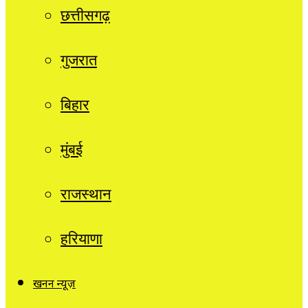
छत्तीसगढ़
गुजरात
बिहार
मुंबई
राजस्थान
हरियाणा
खनन न्यूज़