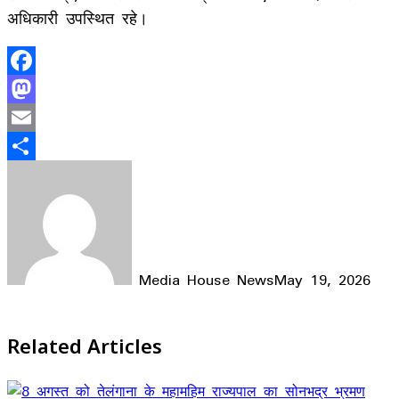
अधिकारी उपस्थित रहे।
Facebook
Mastodon
Email
Share
Media House News
May 19, 2026
Facebook
X
LinkedIn
WhatsApp
Telegram
Related Articles