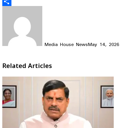
Email
Share
Media House News
May 14, 2026
Facebook
X
LinkedIn
WhatsApp
Telegram
Related Articles