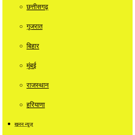
छत्तीसगढ़
गुजरात
बिहार
मुंबई
राजस्थान
हरियाणा
खनन न्यूज़