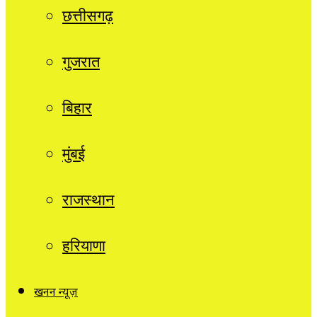
छत्तीसगढ़
गुजरात
बिहार
मुंबई
राजस्थान
हरियाणा
खनन न्यूज़