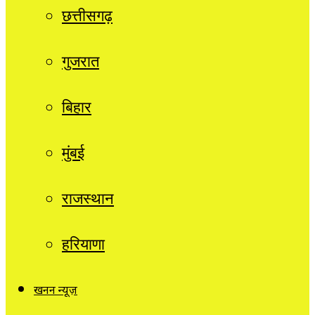
छत्तीसगढ़
गुजरात
बिहार
मुंबई
राजस्थान
हरियाणा
खनन न्यूज़