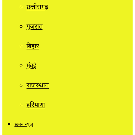
छत्तीसगढ़
गुजरात
बिहार
मुंबई
राजस्थान
हरियाणा
खनन न्यूज़