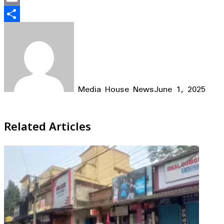
Email
Share
Media House News
June 1, 2025
Facebook
X
LinkedIn
WhatsApp
Telegram
Related Articles