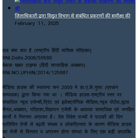
जिलाधिकारी द्वारा विद्युत विभाग से संबंधित प्रकरणों की समीक्षा की
February 11, 2025
वाह क्या बात है (राष्ट्रीय हिंदी मासिक पत्रिका)
RNI.Delhi.2008/50588
बेबाक खबर टाइम्स (हिंदी साप्ताहिक अखबार)
RNI.NO.UPHIN/2014/125887
मीडिया हाउस की स्थापना सन 2009 मे डा.ए.के.गुप्ता (प्रधान
सम्पादक) द्धारा किया गया था । मीडिया हाउस-राष्ट्रीय स्तर पर
संचालित न्यूज एजेन्सी,प्रिंट एवं इलेक्ट्रॉनिक मीडिया,न्यूज पोर्टल,यूटब
चैनल,अखबार, पत्रिका,विज्ञापन एजेंसी के आलावा सामाजिक एवं जनहित
कार्यो मे निरन्तर अग्रसर है। देश विदेश राज्यों मे पाठकों की दिन
प्रतिदिन तेजी से बढ़ती संख्या व लोकप्रियता के कारण मीडिया हाउस
का तेजी से विस्तार व अग्रसर होना संस्था के लिए एक बड़ी उपलब्धि