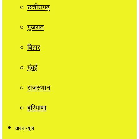
छत्तीसगढ़
गुजरात
बिहार
मुंबई
राजस्थान
हरियाणा
खनन न्यूज़