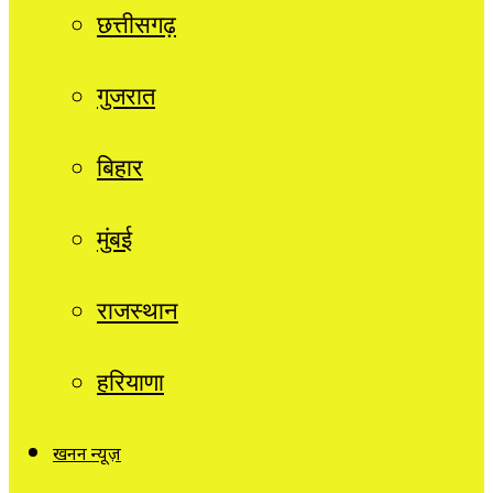
छत्तीसगढ़
गुजरात
बिहार
मुंबई
राजस्थान
हरियाणा
खनन न्यूज़