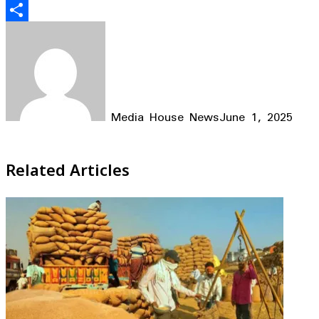
Email
Share
Media House News
June 1, 2025
Facebook
X
LinkedIn
WhatsApp
Telegram
Related Articles