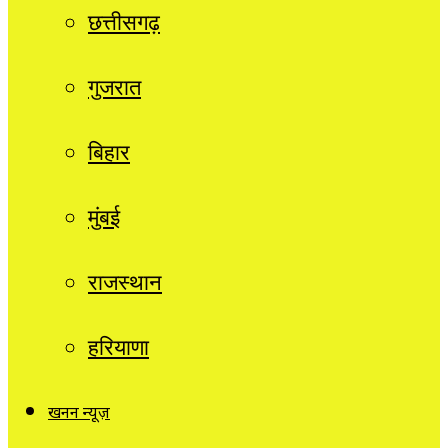
छत्तीसगढ़
गुजरात
बिहार
मुंबई
राजस्थान
हरियाणा
खनन न्यूज़