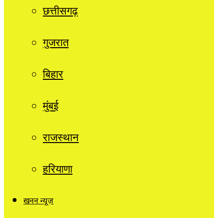
छत्तीसगढ़
गुजरात
बिहार
मुंबई
राजस्थान
हरियाणा
खनन न्यूज़