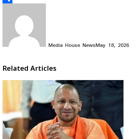
Share
Media House News
May 18, 2026
Facebook
X
LinkedIn
WhatsApp
Telegram
Related Articles