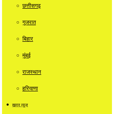
छत्तीसगढ़
गुजरात
बिहार
मुंबई
राजस्थान
हरियाणा
खनन न्यूज़