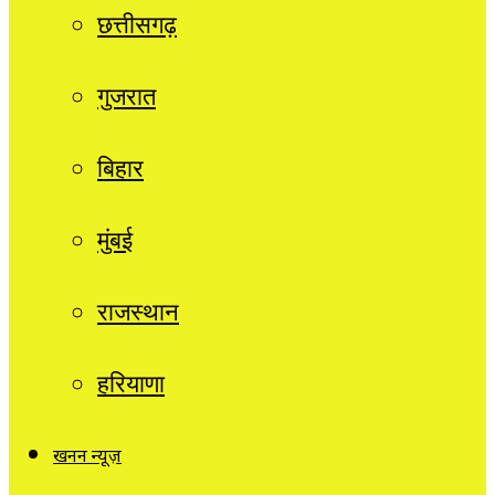
छत्तीसगढ़
गुजरात
बिहार
मुंबई
राजस्थान
हरियाणा
खनन न्यूज़