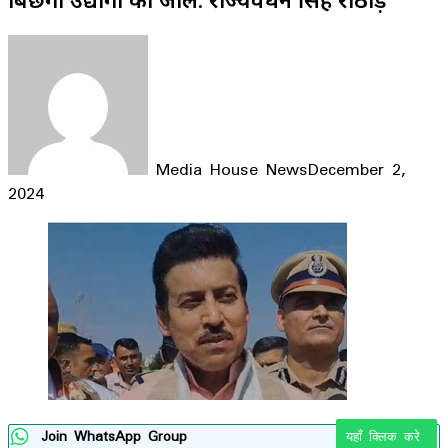
Media House News
December 2,
2024
Facebook
X
LinkedIn
WhatsApp
Telegram
Join WhatsApp Group
यहाँ क्लिक करे