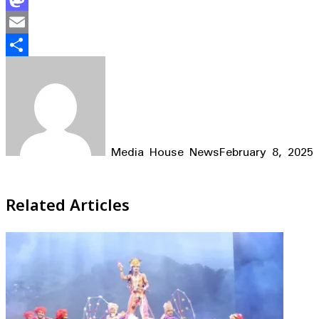
Mastodon
Email
Share
Media House News
February 8, 2025
Facebook
X
LinkedIn
WhatsApp
Telegram
Related Articles