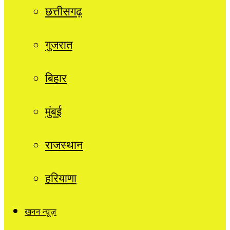
छत्तीसगढ़
गुजरात
बिहार
मुंबई
राजस्थान
हरियाणा
खनन न्यूज़