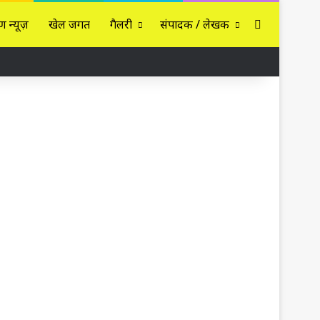
Sidebar
ण न्यूज़
खेल जगत
गैलरी
संपादक / लेखक