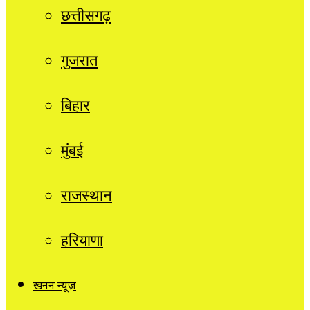
छत्तीसगढ़
गुजरात
बिहार
मुंबई
राजस्थान
हरियाणा
खनन न्यूज़