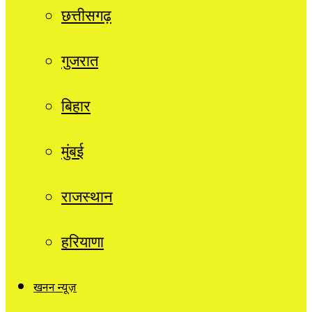
छत्तीसगढ़
गुजरात
बिहार
मुंबई
राजस्थान
हरियाणा
खनन न्यूज़