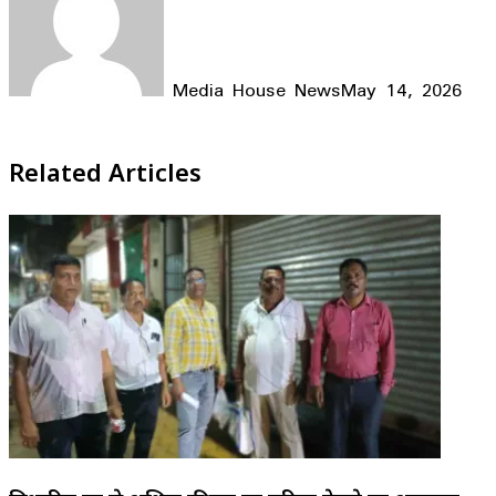
Media House News
May 14, 2026
Facebook
X
LinkedIn
WhatsApp
Telegram
Related Articles