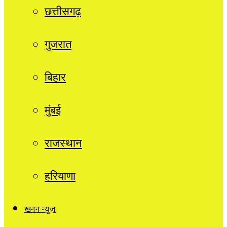
छत्तीसगढ़
गुजरात
बिहार
मुंबई
राजस्थान
हरियाणा
खनन न्यूज़