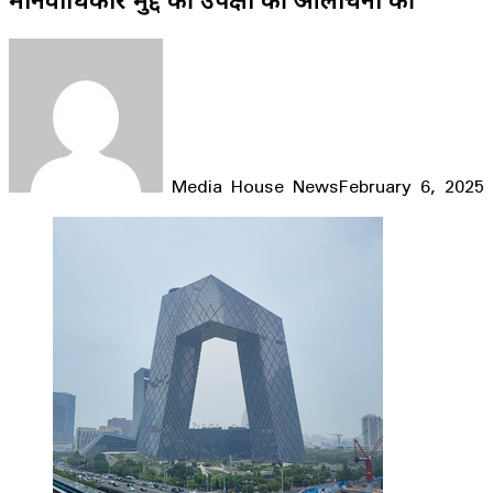
Media House News
February 6, 2025
Facebook
X
LinkedIn
WhatsApp
Telegram