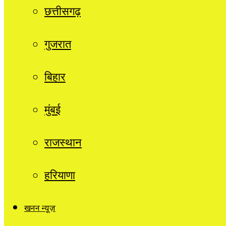
छत्तीसगढ़
गुजरात
बिहार
मुंबई
राजस्थान
हरियाणा
खनन न्यूज़