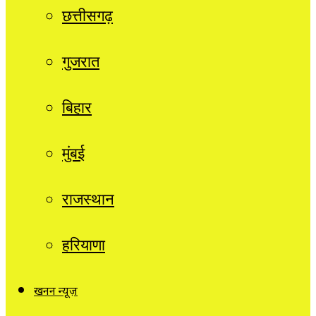
छत्तीसगढ़
गुजरात
बिहार
मुंबई
राजस्थान
हरियाणा
खनन न्यूज़