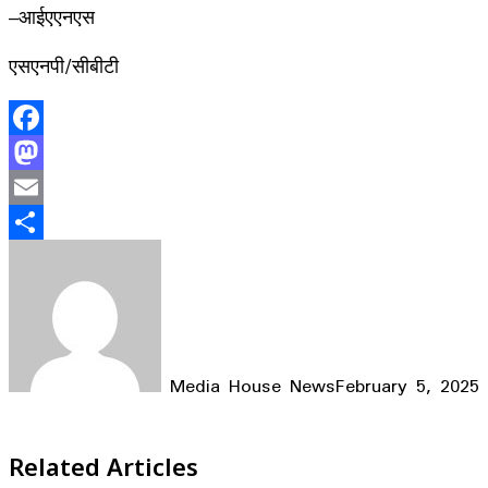
–आईएएनएस
एसएनपी/सीबीटी
Facebook
Mastodon
Email
Share
Media House News
February 5, 2025
Facebook
X
LinkedIn
WhatsApp
Telegram
Related Articles