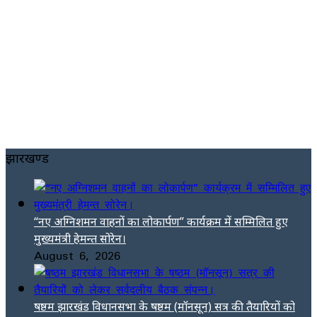
झारखण्ड
“नए अग्निशमन वाहनों का लोकार्पण” कार्यक्रम में सम्मिलित हुए
मुख्यमंत्री हेमन्त सोरेन।
August 6, 2026
षष्ठम झारखंड विधानसभा के षष्ठम (मॉनसून) सत्र की तैयारियों को