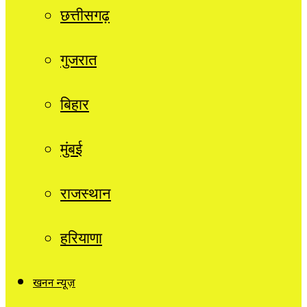
छत्तीसगढ़
गुजरात
बिहार
मुंबई
राजस्थान
हरियाणा
खनन न्यूज़