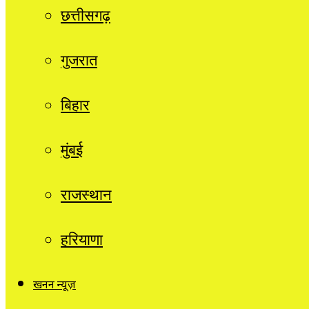
छत्तीसगढ़
गुजरात
बिहार
मुंबई
राजस्थान
हरियाणा
खनन न्यूज़