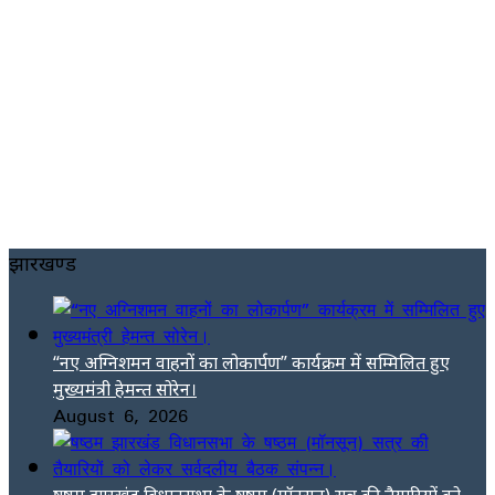
झारखण्ड
“नए अग्निशमन वाहनों का लोकार्पण” कार्यक्रम में सम्मिलित हुए
मुख्यमंत्री हेमन्त सोरेन।
August 6, 2026
षष्ठम झारखंड विधानसभा के षष्ठम (मॉनसून) सत्र की तैयारियों को