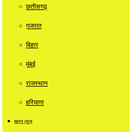
छत्तीसगढ़
गुजरात
बिहार
मुंबई
राजस्थान
हरियाणा
खनन न्यूज़