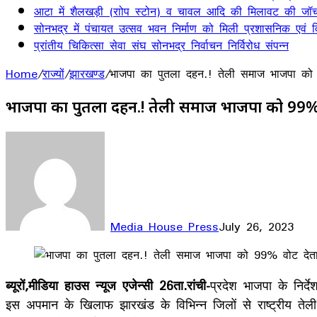
आटा में शैलखड़ी (राोप स्टोन) व चावल आदि की मिलावट की जॉच
सोनभद्र में पंचायत उत्सव भवन निर्माण को मिली प्रशासनिक एवं वित
प्रांतीय चिकित्सा सेवा संघ सोनभद्र निर्वाचन निर्विरोध संपन्न
Home
/
राज्यों
/
झारखण्ड
/
भाजपा का पुतला दहन.! तेली समाज भाजपा को 99%
भाजपा का पुतला दहन.! तेली समाज भाजपा को 99% वोट 
Media House Press
July 26, 2023
Facebook
X
LinkedIn
WhatsApp
Telegram
ब्यूरों,मीडिया हाउस न्यूज एजेन्सी 26ता.रांची-
प्रदेश भाजपा के निर्
इस अपमान के खिलाफ झारखंड के विभिन्न जिलों से राष्ट्रीय तेली