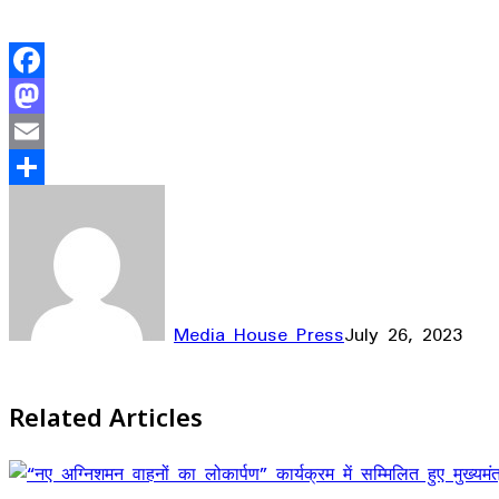
Facebook
Mastodon
Email
Share
Media House Press
July 26, 2023
Facebook
X
LinkedIn
WhatsApp
Telegram
Related Articles