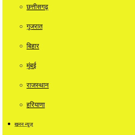
छत्तीसगढ़
गुजरात
बिहार
मुंबई
राजस्थान
हरियाणा
खनन न्यूज़