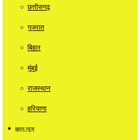
छत्तीसगढ़
गुजरात
बिहार
मुंबई
राजस्थान
हरियाणा
खनन न्यूज़