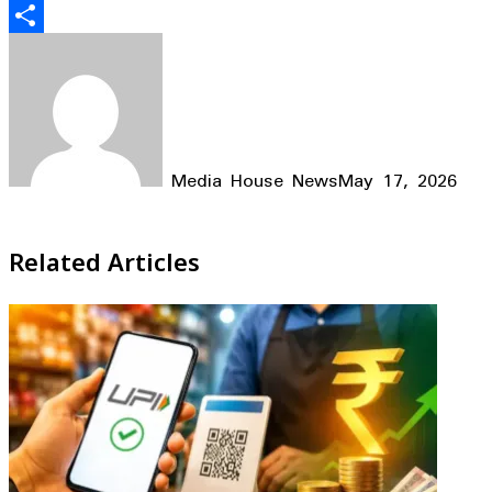
Email
Share
Media House News
May 17, 2026
Facebook
X
LinkedIn
WhatsApp
Telegram
Related Articles