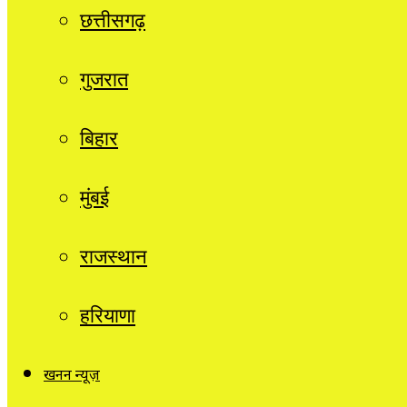
छत्तीसगढ़
गुजरात
बिहार
मुंबई
राजस्थान
हरियाणा
खनन न्यूज़