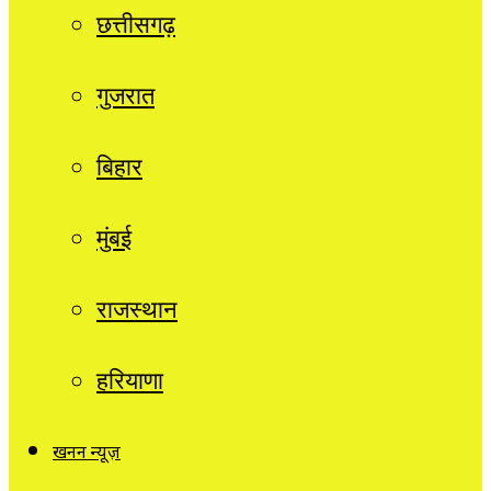
छत्तीसगढ़
गुजरात
बिहार
मुंबई
राजस्थान
हरियाणा
खनन न्यूज़