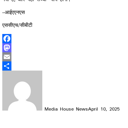
–आईएएनएस
एससीएच/सीबीटी
Facebook
Mastodon
Email
Share
Media House News
April 10, 2025
Facebook
X
LinkedIn
WhatsApp
Telegram