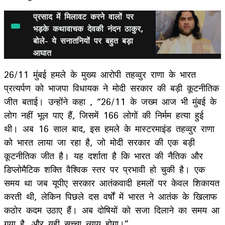
प्रसाद में मिलावट करने वालों पर
भड़के कथावाचक देवकी नंदन ठाकुर,
बोले- ये सनातनियों पर बहुत बड़ा
आघात
26/11 मुंबई हमले के मुख्य आरोपी तहव्वुर राणा के भारत
प्रत्यर्पण को भाजपा विधायक ने मोदी सरकार की बड़ी कूटनीतिक
जीत बताई। उन्होंने कहा , “26/11 के जख्म आज भी मुंबई के
लोग नहीं भूल पाए हैं, जिसमें 166 लोगों की निर्मम हत्या हुई
थी। अब 16 साल बाद, इस हमले के मास्टरमाइंड तहव्वुर राणा
को भारत लाया जा रहा है, जो मोदी सरकार की एक बड़ी
कूटनीतिक जीत है। यह दर्शाता है कि भारत की नैतिक और
डिप्लोमैटिक शक्ति वैश्विक स्तर पर प्रभावी हो चुकी है। एक
समय था जब यूपीए सरकार आतंकवादी हमलों पर केवल शिकायत
करती थी, लेकिन पिछले दस वर्षों में भारत ने आतंक के खिलाफ
कठोर कदम उठाए हैं। अब दोषियों को सजा दिलाने का समय आ
गया है, और यही सच्चा न्याय होगा।”