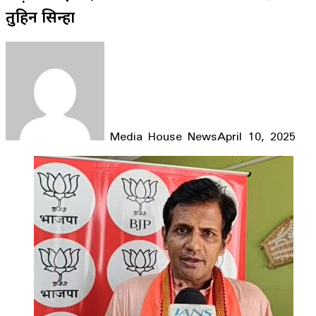
तुहिन सिन्हा
Media House News
April 10, 2025
Facebook
X
LinkedIn
WhatsApp
Telegram