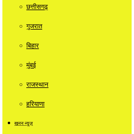
छत्तीसगढ़
गुजरात
बिहार
मुंबई
राजस्थान
हरियाणा
खनन न्यूज़