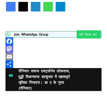
Facebook
X
LinkedIn
WhatsApp
Telegram
Join WhatsApp Group
यहाँ क्लिक करे
Facebook
Mastodon
Email
रौनियार समाज रावर्ट्सगंज लोकसभा,
Share
दुद्धी विधानसभा उपचुनाव में महत्वपूर्ण
भूमिका निभाएगा। डा ए के गुप्ता
(रौनियार)