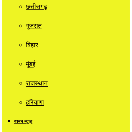
छत्तीसगढ़
गुजरात
बिहार
मुंबई
राजस्थान
हरियाणा
खनन न्यूज़