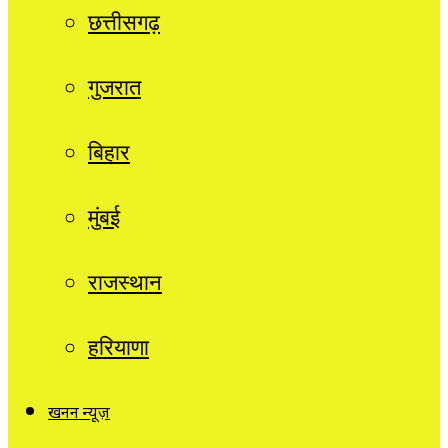
छत्तीसगढ़
गुजरात
बिहार
मुंबई
राजस्थान
हरियाणा
खनन न्यूज़