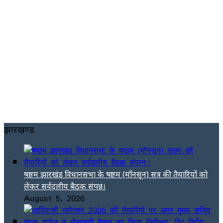
झारखण्ड
षष्ठम झारखंड विधानसभा के षष्ठम (मॉनसून) सत्र की तैयारियों को
लेकर सर्वदलीय बैठक संपन्न।
August 5, 2026