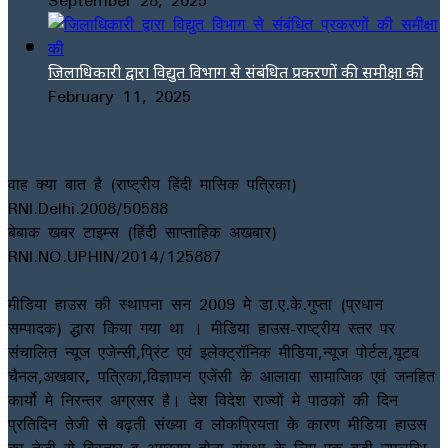
जिलाधिकारी द्वारा विद्युत विभाग से संबंधित प्रकरणों की समीक्षा की
February 11, 2025
वाह क्या बात है (राष्ट्रीय हिंदी मासिक पत्रिका)
RNI.Delhi.2008/50588
बेबाक खबर टाइम्स (हिंदी साप्ताहिक अखबार)
RNI.NO.UPHIN/2014/125887
मीडिया हाउस की स्थापना सन 2009 मे डा.ए.के.गुप्ता (प्रधान
सम्पादक) द्धारा किया गया था । मीडिया हाउस-राष्ट्रीय स्तर पर
संचालित न्यूज एजेन्सी,प्रिंट एवं इलेक्ट्रॉनिक मीडिया,न्यूज पोर्टल,यूटब
चैनल,अखबार, पत्रिका,विज्ञापन एजेंसी के आलावा सामाजिक एवं जनहित
कार्यो मे निरन्तर अग्रसर है। देश विदेश राज्यों मे पाठकों की दिन
प्रतिदिन तेजी से बढ़ती संख्या व लोकप्रियता के कारण मीडिया हाउस
का तेजी से विस्तार व अग्रसर होना संस्था के लिए एक बड़ी उपलब्धि