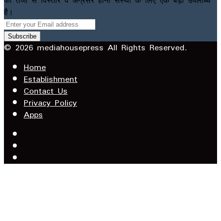
है।
Enter
your
Email
© 2026 mediahousepress All Rights Reserved.
address
Home
Establishment
Contact Us
Privacy Policy
Apps
Facebook
X
YouTube
Facebook
WhatsApp
Telegram