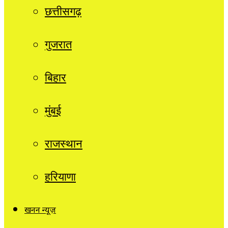
छत्तीसगढ़
गुजरात
बिहार
मुंबई
राजस्थान
हरियाणा
खनन न्यूज़