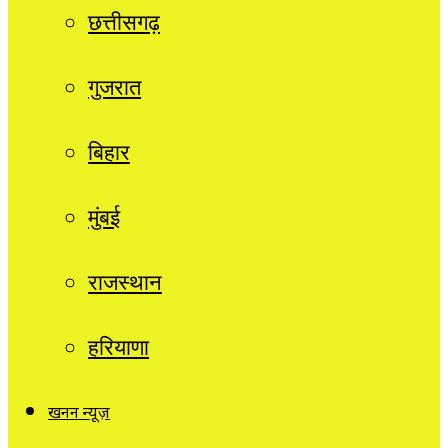
छत्तीसगढ़
गुजरात
बिहार
मुंबई
राजस्थान
हरियाणा
खनन न्यूज़