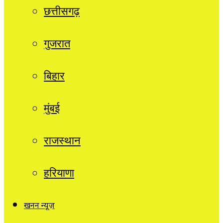
छत्तीसगढ़
गुजरात
बिहार
मुंबई
राजस्थान
हरियाणा
खनन न्यूज़