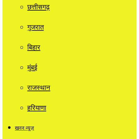
छत्तीसगढ़
गुजरात
बिहार
मुंबई
राजस्थान
हरियाणा
खनन न्यूज़