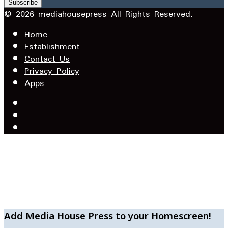
your
Email
© 2026 mediahousepress All Rights Reserved.
address
Home
Establishment
Contact Us
Privacy Policy
Apps
Facebook
X
YouTube
Facebook
WhatsApp
Telegram
Add Media House Press to your Homescreen!