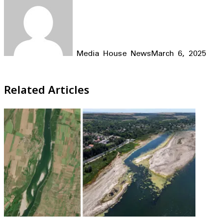
Media House News
March 6, 2025
Facebook
X
LinkedIn
WhatsApp
Telegram
Related Articles