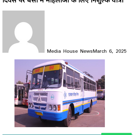
Media House News
March 6, 2025
Facebook
X
LinkedIn
WhatsApp
Telegram