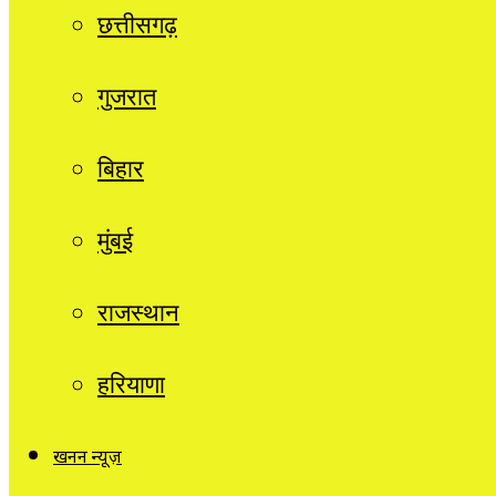
छत्तीसगढ़
गुजरात
बिहार
मुंबई
राजस्थान
हरियाणा
खनन न्यूज़