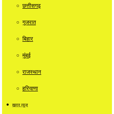
छत्तीसगढ़
गुजरात
बिहार
मुंबई
राजस्थान
हरियाणा
खनन न्यूज़